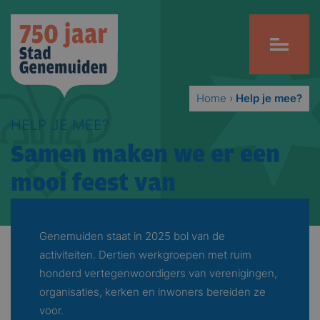
Home
›
Help je mee?
HELP JE MEE?
Samen maken we er een
mooi feest van
Genemuiden staat in 2025 bol van de
activiteiten. Dertien werkgroepen met ruim
honderd vertegenwoordigers van verenigingen,
organisaties, kerken en inwoners bereiden ze
voor.