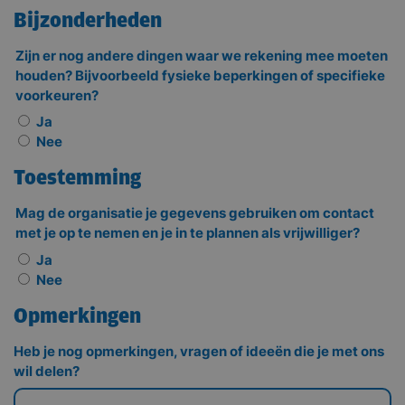
Bijzonderheden
Zijn er nog andere dingen waar we rekening mee moeten
houden? Bijvoorbeeld fysieke beperkingen of specifieke
voorkeuren?
Naam
Aanbieder / Domein
Vervaldatum
Omschri
Ja
_ga
Google LLC
1 jaar 1
Deze co
.genemuiden750jaarstad.nl
maand
gekoppe
Nee
Google 
Analytic
belangri
Toestemming
is van d
algemee
analyses
Mag de organisatie je gegevens gebruiken om contact
Google.
met je op te nemen en je in te plannen als vrijwilliger?
cookie 
gebruik
Ja
gebruike
ondersc
Nee
door ee
willekeu
Opmerkingen
gegener
nummer 
wijzen a
Heb je nog opmerkingen, vragen of ideeën die je met ons
Het is 
in elk
wil delen?
paginav
een site
gebruik