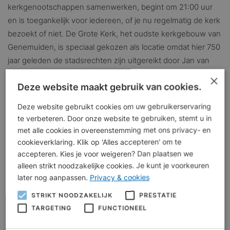
kerkgenootschappen samenwerken, begint om 21:00 uur
en is toegankelijk voor iedereen, of je nu regelmatig de kerk
bezoekt of niet. De Grote Kerk, het oudste kerkgebouw van
Genemuiden, is speciaal gekozen als locatie omdat hier 750
jaar geleden de stadsrechten zijn uitgereikt door Jan van
Nassau.
×
Deze website maakt gebruik van cookies.
Tijdens de herdenkingsdienst zal burgemeester Bilder een
moderne versie voordragen van de oorspronkelijke
Deze website gebruikt cookies om uw gebruikerservaring
te verbeteren. Door onze website te gebruiken, stemt u in
proclamatie uit 1275, waardoor de historische boodschap
met alle cookies in overeenstemming met ons privacy- en
toegankelijker wordt voor het publiek. Daarnaast zal Gert-
cookieverklaring. Klik op 'Alles accepteren' om te
Jan Westhoff kort vertellen over de 750-jarige geschiedenis
accepteren. Kies je voor weigeren? Dan plaatsen we
van de kerk in Genemuiden. De dienst wordt verder
alleen strikt noodzakelijke cookies. Je kunt je voorkeuren
ingevuld met drie korte meditaties over verleden, heden en
later nog aanpassen.
Privacy & cookies
toekomst, gebracht door:
STRIKT NOODZAKELIJK
PRESTATIE
Ds. G.H. Molenaar (Hervormde Gemeente)
TARGETING
FUNCTIONEEL
Ds. A. Verschuure (Gereformeerde Gemeente)